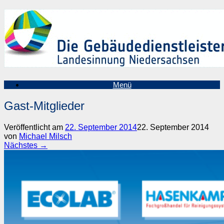
Zum
Inhalt
springen
Menü
Gast-Mitglieder
Veröffentlicht am
22. September 2014
22. September 2014
von
Michael Milsch
Nächstes →