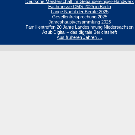
Deutsche Meisterschaft im Gebäudereiniger-Handwerk
Fachmesse CMS 2025 in Berlin
Lange Nacht der Berufe 2025
Gesellenfreisprechung 2025
Jahreshauptversammlung 2025
Famillientreffen 20 Jahre Landesinnung Niedersachsen
AzubiDigital – das digitale Berichtsheft
Aus früheren Jahren …