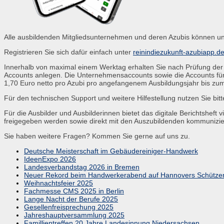
Alle ausbildenden Mitgliedsunternehmen und deren Azubis können unse
Registrieren Sie sich dafür einfach unter
reinindiezukunft-azubiapp.de
Innerhalb von maximal einem Werktag erhalten Sie nach Prüfung der
Accounts anlegen. Die Unternehmensaccounts sowie die Accounts für d
1,70 Euro netto pro Azubi pro angefangenem Ausbildungsjahr bis zum
Für den technischen Support und weitere Hilfestellung nutzen Sie bit
Für die Ausbilder und Ausbilderinnen bietet das digitale Berichtsheft
freigegeben werden sowie direkt mit den Auszubildenden kommuniziere
Sie haben weitere Fragen? Kommen Sie gerne auf uns zu.
Deutsche Meisterschaft im Gebäudereiniger-Handwerk
IdeenExpo 2026
Landesverbandstag 2026 in Bremen
Neuer Rekord beim Handwerkerabend auf Hannovers Schützen
Weihnachtsfeier 2025
Fachmesse CMS 2025 in Berlin
Lange Nacht der Berufe 2025
Gesellenfreisprechung 2025
Jahreshauptversammlung 2025
Famillientreffen 20 Jahre Landesinnung Niedersachsen