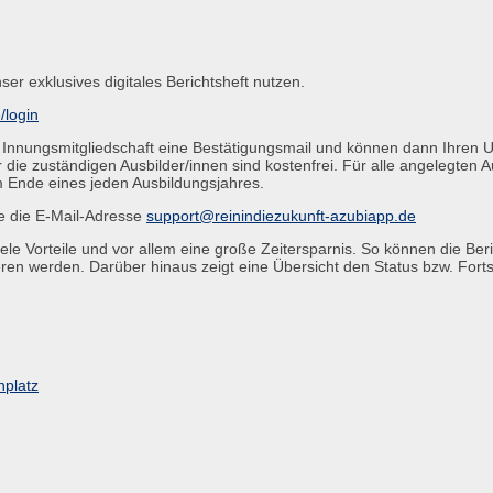
r exklusives digitales Berichtsheft nutzen.
/login
 Innungsmitgliedschaft eine Bestätigungsmail und können dann Ihren 
ie zuständigen Ausbilder/innen sind kostenfrei. Für alle angelegten 
 Ende eines jeden Ausbildungsjahres.
te die E-Mail-Adresse
support@reinindiezukunft-azubiapp.de
 viele Vorteile und vor allem eine große Zeitersparnis. So können die 
n werden. Darüber hinaus zeigt eine Übersicht den Status bzw. Fortsch
platz