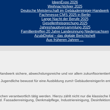
IdeenExpo 2026
Weihnachtsfeier 2025
Deutsche Meisterschaft im Gebäudereiniger-Handwerk
Fachmesse CMS 2025 in Berlin
Lange Nacht der Berufe 2025
Gesellenfreisprechung 2025
Jahreshauptversammlung 2025
Famillientreffen 20 Jahre Landesinnung Niedersachsen
AzubiDigital – das digitale Berichtsheft
Aus früheren Jahren …
Handwerk sichere, abwechslungsreiche und vor allem zukunftsorientier
Jugendliche bewusst für eine Ausbildung zum/r Gebäudereiniger/in ent
chen verantwortlich tätig werden. Hierzu zählt nicht nur die klassische
ind. Fassadenreinigung, Denkmalpflege, Industriereinigung, Desinfekti