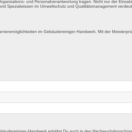
h Organisations- und Personalverantwortung tragen. Nicht nur der Ein
und Spezialwissen im Umweltschutz und Qualitätsmanagement verdeutl
Karrieremöglichkeiten im Gebäudereiniger-Handwerk. Mit der Meisterpr
Gebäudereiniger-Handwerk erhältst Du auch in den Nachwuchsbroschür