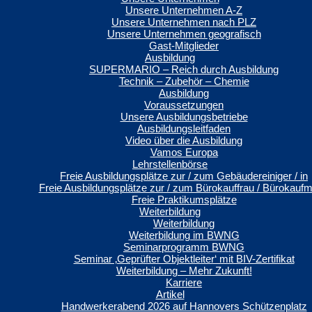
Unsere Unternehmen A-Z
Unsere Unternehmen nach PLZ
Unsere Unternehmen geografisch
Gast-Mitglieder
Ausbildung
SUPERMARIO – Reich durch Ausbildung
Technik – Zubehör – Chemie
Ausbildung
Voraussetzungen
Unsere Ausbildungsbetriebe
Ausbildungsleitfaden
Video über die Ausbildung
Vamos Europa
Lehrstellenbörse
Freie Ausbildungsplätze zur / zum Gebäudereiniger / in
Freie Ausbildungsplätze zur / zum Bürokauffrau / Bürokauf
Freie Praktikumsplätze
Weiterbildung
Weiterbildung
Weiterbildung im BWNG
Seminarprogramm BWNG
Seminar ‚Geprüfter Objektleiter‘ mit BIV-Zertifikat
Weiterbildung – Mehr Zukunft!
Karriere
Artikel
Handwerkerabend 2026 auf Hannovers Schützenplatz