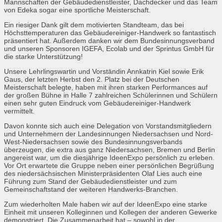
Mannschaften der Gebäudedienstleister, Dachdecker und das Team
von Edeka sogar eine sportliche Meisterschaft.
Ein riesiger Dank gilt dem motivierten Standteam, das bei
Höchsttemperaturen das Gebäudereiniger-Handwerk so fantastisch
präsentiert hat. Außerdem danken wir dem Bundesinnungsverband
und unseren Sponsoren IGEFA, Ecolab und der Sprintus GmbH für
die starke Unterstützung!
Unsere Lehrlingswartin und Vorständin Annkatrin Kiel sowie Erik
Gaus, der letzten Herbst den 2. Platz bei der Deutschen
Meisterschaft belegte, haben mit ihren starken Performances auf
der großen Bühne in Halle 7 zahlreichen Schülerinnen und Schülern
einen sehr guten Eindruck vom Gebäudereiniger-Handwerk
vermittelt.
Davon konnte sich auch eine Delegation von Vorstandsmitgliedern
und Unternehmern der Landesinnungen Niedersachsen und Nord-
West-Niedersachsen sowie des Bundesinnungsverbands
überzeugen, die extra aus ganz Niedersachsen, Bremen und Berlin
angereist war, um die diesjährige IdeenExpo persönlich zu erleben.
Vor Ort erwartete die Gruppe neben einer persönlichen Begrüßung
des niedersächsischen Ministerpräsidenten Olaf Lies auch eine
Führung zum Stand der Gebäudedienstleister und zum
Gemeinschaftstand der weiteren Handwerks-Branchen.
Zum wiederholten Male haben wir auf der IdeenExpo eine starke
Einheit mit unseren Kolleginnen und Kollegen der anderen Gewerke
demonstriert. Die Zusammenarbeit hat – sowohl in der