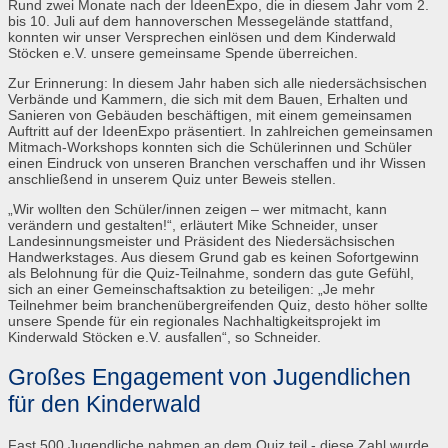
Rund zwei Monate nach der IdeenExpo, die in diesem Jahr vom 2.
bis 10. Juli auf dem hannoverschen Messegelände stattfand,
konnten wir unser Versprechen einlösen und dem Kinderwald
Stöcken e.V. unsere gemeinsame Spende überreichen.
Zur Erinnerung: In diesem Jahr haben sich alle niedersächsischen
Verbände und Kammern, die sich mit dem Bauen, Erhalten und
Sanieren von Gebäuden beschäftigen, mit einem gemeinsamen
Auftritt auf der IdeenExpo präsentiert. In zahlreichen gemeinsamen
Mitmach-Workshops konnten sich die Schülerinnen und Schüler
einen Eindruck von unseren Branchen verschaffen und ihr Wissen
anschließend in unserem Quiz unter Beweis stellen.
„Wir wollten den Schüler/innen zeigen – wer mitmacht, kann
verändern und gestalten!“, erläutert Mike Schneider, unser
Landesinnungsmeister und Präsident des Niedersächsischen
Handwerkstages. Aus diesem Grund gab es keinen Sofortgewinn
als Belohnung für die Quiz-Teilnahme, sondern das gute Gefühl,
sich an einer Gemeinschaftsaktion zu beteiligen: „Je mehr
Teilnehmer beim branchenübergreifenden Quiz, desto höher sollte
unsere Spende für ein regionales Nachhaltigkeitsprojekt im
Kinderwald Stöcken e.V. ausfallen“, so Schneider.
Großes Engagement von Jugendlichen
für den Kinderwald
Fast 500 Jugendliche nahmen an dem Quiz teil - diese Zahl wurde