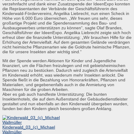
verzehnfacht und dank einer Zusatzspende der IdeenExpo konnten
die Repräsentanten der Verbände der Geschäftsführerin des
Kinderwald-Fördervereins, Angelika Liebrecht, nun einen Scheck in
Höhe von 6.000 Euro überreichen. „Wir freuen uns sehr, dieses
großartige Projekt und die Spendensammlung des Bau- und
Ausbaugewerbes unterstützen zu können“, sagte Olaf Brandes,
Geschäftsführer der IdeenExpo. Angelika Liebrecht zeigte sich hoch
erfreut über die finanzielle Unterstützung: „Wir brauchen Hilfe für die
Erhöhung der Artenvielfalt. Auf dem gesamten Gelände verdrängen
nicht heimische Pflanzenarten wie die Goldrute heimische Pflanzen,
die für unsere Insekten aber wichtig sind.“
Mit der Spende werden Aktionen für Kinder und Jugendliche
finanziert, um die Flächen freizulegen und mit gebietsheimischen
Pflanzen neu zu bestücken. Dadurch wird zugleich die Artenvielfalt
im Kinderwald erhöht, was wiederum mehr Insekten anlockt. Die
Spende fließt in die Bezahlung von Honorarkräften, Pflanzen und
Materialien, und gegebenenfalls auch in die Anmietung von
Maschinen für die groben Arbeiten.
Aber es gab auch handfeste Unterstützung: Die bunten
Insektenhotels, die auf dem Außenstand der Gebäudedienstleister
gestaltet und nun ebenfalls an den Kinderwald übergeben wurden,
fanden bei den Kindern gleich besonders großen Anklang.
Kinderwald_03_(c)_Michael
Wallmüller