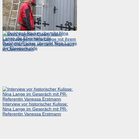
Starkes Familien-Clean-Team:
Landessiegerin Nina Lange mit ihrem
Burkhard Räcker übergibt Nina Lange
Vater Olaf Lange vor dem Trafohaus
die Ehrenurkunde
in Obernkirchen
Interview vor historischer Kulisse:
Nina Lange im Gespräch mit PR-
Referentin Vanessa Erstmann