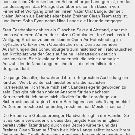
beschauliche Obernkirchen im Schaumburger Land gereist, um der
Landessiegerin das Preisgeld zu überreichen. Im Beisein von
Firmenchef Wolfgang Breitner, ihrem Vater Olaf Lange, der seit
vielen Jahren als Betriebsleiter beim Breitner Clean Team tätig ist,
und ihrem Sohn Fynn nahm Nina Lange die Urkunde entgegen.
Statt Festbankett gab es ein Gläschen Sekt auf Abstand, aber mit
umso wärmeren Worten der stolzen Gratulanten. Im Anschluss lud
Wolfgang Breitner zu einem kleinen Open-Air-Fotoshooting im
idyllischen Ortskern von Obernkirchen ein. Den spannenden
Ausführungen des Schaumburgers zum historischen Trafohäuschen
am Kirchplatz war der Stolz auf seine Heimatregion deutlich
anzumerken. Eine lokale Verbundenheit, die seine ehemalige
Auszubildende Nina Lange mit ihm teilt, die ebenfalls in der
Bergstadt lebt.
Die junge Gesellin, die während ihrer erfolgreichen Ausbildung ein
Kind zur Welt brachte, schmiedet bereits die nächsten
Karrierepläne: „Ich freue mich sehr, Landessiegerin geworden zu
sein. Das gibt mir den nötigen Ansporn für den nächsten
Karriereschritt. Ich habe mich kürzlich für die Lehrgänge zur
Sicherheitsbeauftragten bei der Berufsgenossenschaft angemeldet.
Außerdem möchte ich unbedingt noch meinen Meister machen.“
Die Freude am Gebäudereiniger-Handwerk liegt in der Familie. So
ist es kaum verwunderlich, dass das jüngste Familienmitglied
bereits voller Tatendrang durch den Betrieb wirbelte und das
Breitner Clean Team auf Trab hielt. Nina Lange selbst ist von ihrem
Vater an das Gebäudereiniger-Handwerk herangeführt worden. „Ich