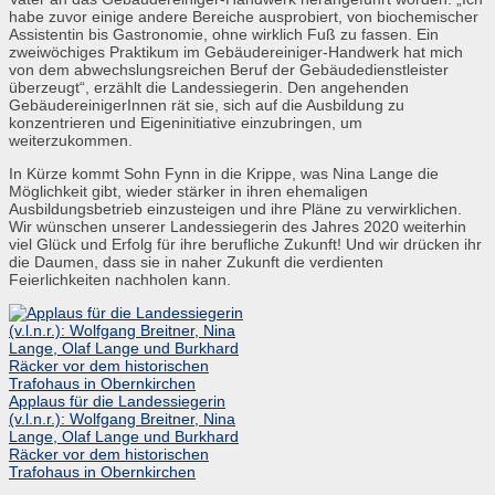
habe zuvor einige andere Bereiche ausprobiert, von biochemischer
Assistentin bis Gastronomie, ohne wirklich Fuß zu fassen. Ein
zweiwöchiges Praktikum im Gebäudereiniger-Handwerk hat mich
von dem abwechslungsreichen Beruf der Gebäudedienstleister
überzeugt“, erzählt die Landessiegerin. Den angehenden
GebäudereinigerInnen rät sie, sich auf die Ausbildung zu
konzentrieren und Eigeninitiative einzubringen, um
weiterzukommen.
In Kürze kommt Sohn Fynn in die Krippe, was Nina Lange die
Möglichkeit gibt, wieder stärker in ihren ehemaligen
Ausbildungsbetrieb einzusteigen und ihre Pläne zu verwirklichen.
Wir wünschen unserer Landessiegerin des Jahres 2020 weiterhin
viel Glück und Erfolg für ihre berufliche Zukunft! Und wir drücken ihr
die Daumen, dass sie in naher Zukunft die verdienten
Feierlichkeiten nachholen kann.
Applaus für die Landessiegerin
(v.l.n.r.): Wolfgang Breitner, Nina
Lange, Olaf Lange und Burkhard
Räcker vor dem historischen
Trafohaus in Obernkirchen