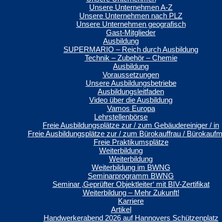
Unsere Unternehmen A-Z
Unsere Unternehmen nach PLZ
Unsere Unternehmen geografisch
Gast-Mitglieder
Ausbildung
SUPERMARIO – Reich durch Ausbildung
Technik – Zubehör – Chemie
Ausbildung
Voraussetzungen
Unsere Ausbildungsbetriebe
Ausbildungsleitfaden
Video über die Ausbildung
Vamos Europa
Lehrstellenbörse
Freie Ausbildungsplätze zur / zum Gebäudereiniger / in
Freie Ausbildungsplätze zur / zum Bürokauffrau / Bürokauf
Freie Praktikumsplätze
Weiterbildung
Weiterbildung
Weiterbildung im BWNG
Seminarprogramm BWNG
Seminar ‚Geprüfter Objektleiter‘ mit BIV-Zertifikat
Weiterbildung – Mehr Zukunft!
Karriere
Artikel
Handwerkerabend 2026 auf Hannovers Schützenplatz