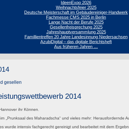
IdeenExpo 2026
Weihnachtsfeier 2025
Deutsche Meisterschaft im Gebäudereiniger-Handwerk
Fachmesse CMS 2025 in Berlin
Lange Nacht der Berufe 2025
Gesellenfreisprechung 2025
Jahreshauptversammlung 2025
Famillientreffen 20 Jahre Landesinnung Niedersachsen
AzubiDigital – das digitale Berichtsheft
Aus früheren Jahren …
014
nd gesellen
leistungswettbewerb 2014
 Hannover ihr Können.
r im „Prunksaal des Maharadscha“ und vieles mehr: Herausfordernde 
les wurde intensiv fachgerecht gereinigt und bearbeitet mit dem Ergebn