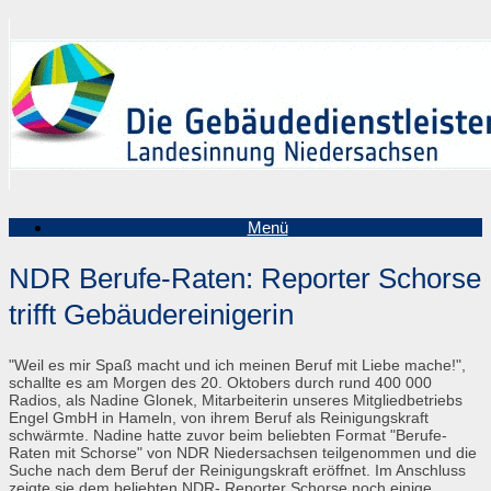
Zum
Inhalt
springen
Menü
NDR Berufe-Raten: Reporter Schorse
trifft Gebäudereinigerin
"Weil es mir Spaß macht und ich meinen Beruf mit Liebe mache!",
schallte es am Morgen des 20. Oktobers durch rund 400 000
Radios, als Nadine Glonek, Mitarbeiterin unseres Mitgliedbetriebs
Engel GmbH in Hameln, von ihrem Beruf als Reinigungskraft
schwärmte. Nadine hatte zuvor beim beliebten Format "Berufe-
Raten mit Schorse" von NDR Niedersachsen teilgenommen und die
Suche nach dem Beruf der Reinigungskraft eröffnet. Im Anschluss
zeigte sie dem beliebten NDR- Reporter Schorse noch einige