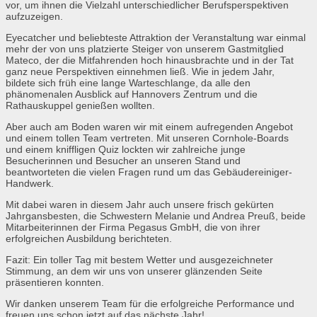
vor, um ihnen die Vielzahl unterschiedlicher Berufsperspektiven
aufzuzeigen.
Eyecatcher und beliebteste Attraktion der Veranstaltung war einmal
mehr der von uns platzierte Steiger von unserem Gastmitglied
Mateco, der die Mitfahrenden hoch hinausbrachte und in der Tat
ganz neue Perspektiven einnehmen ließ. Wie in jedem Jahr,
bildete sich früh eine lange Warteschlange, da alle den
phänomenalen Ausblick auf Hannovers Zentrum und die
Rathauskuppel genießen wollten.
Aber auch am Boden waren wir mit einem aufregenden Angebot
und einem tollen Team vertreten. Mit unseren Cornhole-Boards
und einem kniffligen Quiz lockten wir zahlreiche junge
Besucherinnen und Besucher an unseren Stand und
beantworteten die vielen Fragen rund um das Gebäudereiniger-
Handwerk.
Mit dabei waren in diesem Jahr auch unsere frisch gekürten
Jahrgansbesten, die Schwestern Melanie und Andrea Preuß, beide
Mitarbeiterinnen der Firma Pegasus GmbH, die von ihrer
erfolgreichen Ausbildung berichteten.
Fazit: Ein toller Tag mit bestem Wetter und ausgezeichneter
Stimmung, an dem wir uns von unserer glänzenden Seite
präsentieren konnten.
Wir danken unserem Team für die erfolgreiche Performance und
freuen uns schon jetzt auf das nächste Jahr!