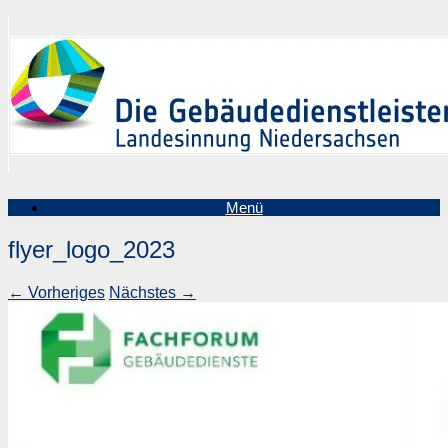
Zum
Inhalt
springen
Menü
flyer_logo_2023
← Vorheriges
Nächstes →