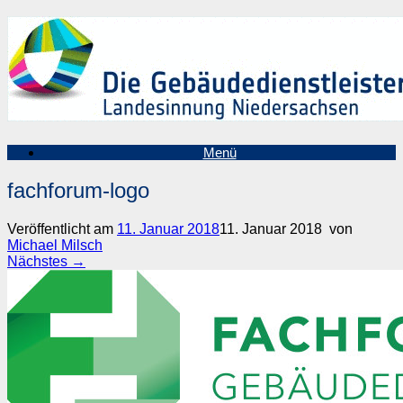
Zum
Inhalt
springen
Menü
fachforum-logo
Veröffentlicht am
11. Januar 2018
11. Januar 2018
von
Michael Milsch
Nächstes →