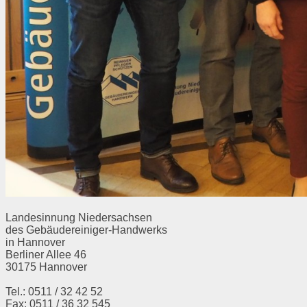
Landesinnung Niedersachsen
des Gebäudereiniger-Handwerks
in Hannover
Berliner Allee 46
30175 Hannover
Tel.: 0511 / 32 42 52
Fax: 0511 / 36 32 545