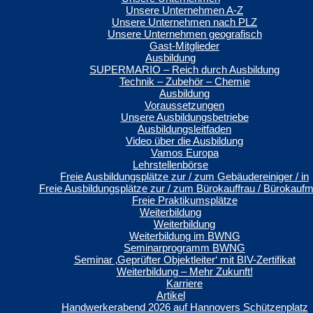
Unsere Unternehmen A-Z
Unsere Unternehmen nach PLZ
Unsere Unternehmen geografisch
Gast-Mitglieder
Ausbildung
SUPERMARIO – Reich durch Ausbildung
Technik – Zubehör – Chemie
Ausbildung
Voraussetzungen
Unsere Ausbildungsbetriebe
Ausbildungsleitfaden
Video über die Ausbildung
Vamos Europa
Lehrstellenbörse
Freie Ausbildungsplätze zur / zum Gebäudereiniger / in
Freie Ausbildungsplätze zur / zum Bürokauffrau / Bürokauf
Freie Praktikumsplätze
Weiterbildung
Weiterbildung
Weiterbildung im BWNG
Seminarprogramm BWNG
Seminar ‚Geprüfter Objektleiter‘ mit BIV-Zertifikat
Weiterbildung – Mehr Zukunft!
Karriere
Artikel
Handwerkerabend 2026 auf Hannovers Schützenplatz