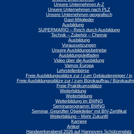
Unsere Unternehmen A-Z
Unsere Unternehmen nach PLZ
Unsere Unternehmen geografisch
Gast-Mitglieder
Ausbildung
SUPERMARIO – Reich durch Ausbildung
Technik – Zubehör – Chemie
Ausbildung
Voraussetzungen
Unsere Ausbildungsbetriebe
Ausbildungsleitfaden
Video über die Ausbildung
Vamos Europa
Lehrstellenbörse
Freie Ausbildungsplätze zur / zum Gebäudereiniger / in
Freie Ausbildungsplätze zur / zum Bürokauffrau / Bürokauf
Freie Praktikumsplätze
Weiterbildung
Weiterbildung
Weiterbildung im BWNG
Seminarprogramm BWNG
Seminar ‚Geprüfter Objektleiter‘ mit BIV-Zertifikat
Weiterbildung – Mehr Zukunft!
Karriere
Artikel
Handwerkerabend 2026 auf Hannovers Schützenplatz