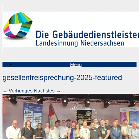
Zum
Inhalt
springen
Menü
gesellenfreisprechung-2025-featured
← Vorheriges
Nächstes →