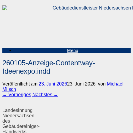
Zum
Inhalt
springen
Menü
260105-Anzeige-Contentway-
Ideenexpo.indd
Veröffentlicht am
23. Juni 2026
23. Juni 2026
von
Michael
Milsch
← Vorheriges
Nächstes →
Landesinnung
Niedersachsen
des
Gebäudereiniger-
Handwerks