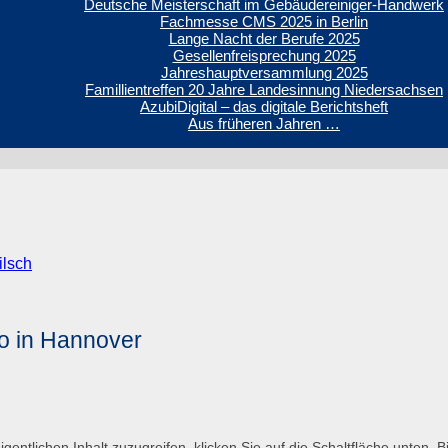
Deutsche Meisterschaft im Gebäudereiniger-Handwerk
Fachmesse CMS 2025 in Berlin
Lange Nacht der Berufe 2025
Gesellenfreisprechung 2025
Jahreshauptversammlung 2025
Famillientreffen 20 Jahre Landesinnung Niedersachsen
AzubiDigital – das digitale Berichtsheft
Aus früheren Jahren …
ilsch
o in Hannover
igentlichen Inhalt zuzugreifen, klicken Sie auf die Schaltfläche unten.