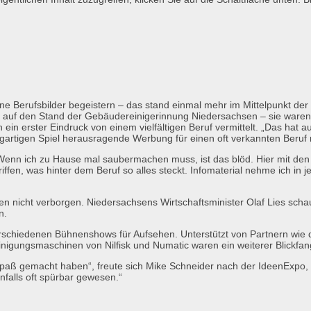
 Berufsbilder begeistern – das stand einmal mehr im Mittelpunkt der I
auf den Stand der Gebäudereiniger­innung Niedersachsen – sie waren
h ein erster Eindruck von einem vielfältigen Beruf vermittelt. „Das ha
zigartigen Spiel herausragende Werbung für einen oft verkannten Beruf
Wenn ich zu Hause mal saubermachen muss, ist das blöd. Hier mit den
riffen, was hinter dem Beruf so alles steckt. Infomaterial nehme ich in
den nicht verborgen. Niedersachsens Wirtschaftsminister Olaf Lies sch
n.
 verschiedenen Bühnenshows für Aufsehen. Unterstützt von Partnern wi
inigungsmaschinen von Nilfisk und Numatic waren ein weiterer Blickfan
paß gemacht haben“, freute sich Mike Schneider nach der IdeenExpo, „e
nfalls oft spürbar gewesen.“