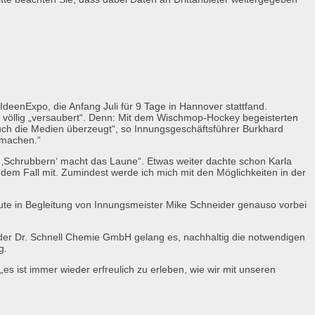
deenExpo, die Anfang Juli für 9 Tage in Hannover stattfand.
 völlig „versaubert“. Denn: Mit dem Wischmop-Hockey begeisterten
t auch die Medien überzeugt“, so Innungsgeschäftsführer Burkhard
 machen.“
 ‚Schrubbern‘ macht das Laune“. Etwas weiter dachte schon Karla
 jedem Fall mit. Zumindest werde ich mich mit den Möglichkeiten in der
aute in Begleitung von Innungsmeister Mike Schneider genauso vorbei
e der Dr. Schnell Chemie GmbH gelang es, nachhaltig die notwendigen
g.
s ist immer wieder erfreulich zu erleben, wie wir mit unseren