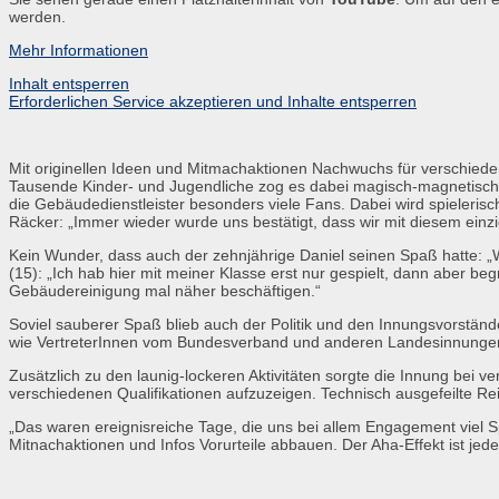
werden.
Mehr Informationen
Inhalt entsperren
Erforderlichen Service akzeptieren und Inhalte entsperren
Mit originellen Ideen und Mitmachaktionen Nachwuchs für verschiedene
Tausende Kinder- und Jugendliche zog es dabei magisch-magnetisch 
die Gebäudedienstleister besonders viele Fans. Dabei wird spielerisc
Räcker: „Immer wieder wurde uns bestätigt, dass wir mit diesem ein
Kein Wunder, dass auch der zehnjährige Daniel seinen Spaß hatte: „
(15): „Ich hab hier mit meiner Klasse erst nur gespielt, dann aber beg
Gebäudereinigung mal näher beschäftigen.“
Soviel sauberer Spaß blieb auch der Politik und den Innungs­vorstän
wie VertreterInnen vom Bundes­verband und anderen Landesinnunge
Zusätzlich zu den launig-lockeren Aktivitäten sorgte die Innung bei
verschiedenen Qualifikationen aufzuzeigen. Technisch ausgefeilte Re
„Das waren ereignisreiche Tage, die uns bei allem Engagement viel S
Mitnachaktionen und Infos Vorurteile abbauen. Der Aha-Effekt ist jede