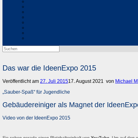
Suchen
nach:
Das war die IdeenExpo 2015
Veröffentlicht am
27. Juli 2015
17. August 2021
von
Michael M
„Sauber-Spaß“ für Jugendliche
Gebäudereiniger als Magnet der IdeenExp
Video von der IdeenExpo 2015
Sie sehen gerade einen Platzhalterinhalt von
YouTube
. Um auf den e