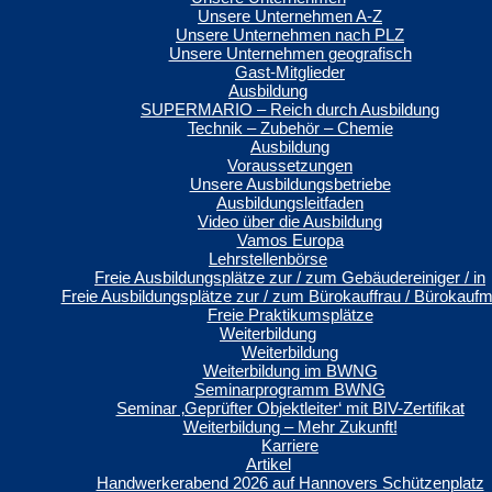
Unsere Unternehmen A-Z
Unsere Unternehmen nach PLZ
Unsere Unternehmen geografisch
Gast-Mitglieder
Ausbildung
SUPERMARIO – Reich durch Ausbildung
Technik – Zubehör – Chemie
Ausbildung
Voraussetzungen
Unsere Ausbildungsbetriebe
Ausbildungsleitfaden
Video über die Ausbildung
Vamos Europa
Lehrstellenbörse
Freie Ausbildungsplätze zur / zum Gebäudereiniger / in
Freie Ausbildungsplätze zur / zum Bürokauffrau / Bürokauf
Freie Praktikumsplätze
Weiterbildung
Weiterbildung
Weiterbildung im BWNG
Seminarprogramm BWNG
Seminar ‚Geprüfter Objektleiter‘ mit BIV-Zertifikat
Weiterbildung – Mehr Zukunft!
Karriere
Artikel
Handwerkerabend 2026 auf Hannovers Schützenplatz