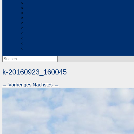
Suchen
nach:
k-20160923_160045
← Vorheriges
Nächstes →