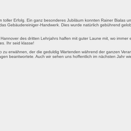
oller Erfolg. Ein ganz besonderes Jubiläum konnten Rainer Bialas und U
das Gebäudereiniger-Handwerk. Dies wurde natürlich gebührend gelobt 
 Hannover des dritten Lehrjahrs halfen mit guter Laune mit, wo immer 
. Ihr seid klasse!
eco zu erwähnen, der die geduldig Wartenden während der ganzen Veran
gen beantwortete. Auch wir sehen uns hoffentlich im nächsten Jahr wi